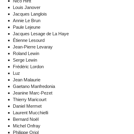
Nico Hirtt
Louis Janover
Jacques Langlois
Annie Le Brun
Paule Lejeune
Jacques Lesage de La Haye
Étienne Lesourd
Jean-Pierre Levaray
Roland Lewin
Serge Lewin
Frédéric Lordon
Luz
Jean Malaurie
Gaetano Manfredonia
Jeanine Marc-Pezet
Thierry Maricourt
Daniel Mermet
Laurent Mucchielli
Bernard Noël
Michel Onfray
Philippe Oriol