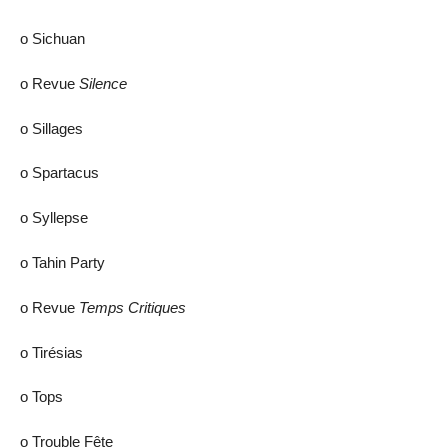
ο Sichuan
ο Revue
Silence
ο Sillages
ο Spartacus
ο Syllepse
ο Tahin Party
ο Revue
Temps Critiques
ο Tirésias
ο Tops
ο Trouble Fête