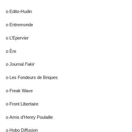
ο Edito-Hudin
ο Entremonde
ο L’Epervier
ο Ère
ο Journal
Fakir
ο Les Fondeurs de Briques
ο Freak Wave
ο Front Libertaire
ο Amis d’Henry Poulaille
ο Hobo Diffusion