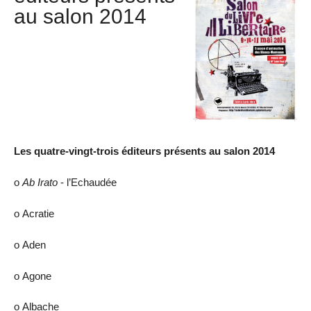
au salon 2014
Les quatre-vingt-trois éditeurs présents au salon 2014
ο
Ab Irato
- l’Echaudée
ο Acratie
ο Aden
ο Agone
ο Albache